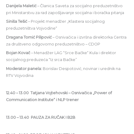
Danijela Maletić
– Članica Saveta za socijalno preduzetništvo
pri Ministarstvu za rad zapošljavanje socijalna i boračka pitanja
Siniša Tešić
– Projekt menadžer „Klastera socijalnog
preduzetništva Vojvodine“
Dragana Tomić Pilipović
– Osnivačica i izvršna direktorka Centra
za društveno odgovorno preduzetništvo – CDOP
Bojan Kovač
– Menadžer LAG “Srce Bačke“ Kula i direktor
socijalnog preduzeća “Iz srca Bačke”
Moderator panela:
Borislav Despotović, novinar i urednik na
RTV Vojvodina
12.40 – 13.00 Tatjana Vojtehovski – Osnivačica „Power of
Communication Institute“ i NLP trener
13.00 – 13.40 PAUZA ZA RUČAK I B2B