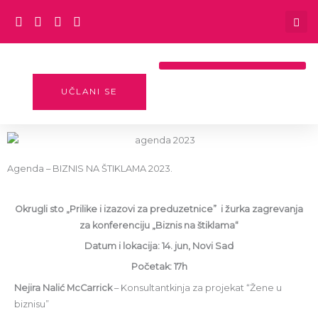
Пређи
на
садржај
Radionica: Preduzetništvo Za Preduzetnice
UČLANI SE
Agenda – BIZNIS NA ŠTIKLAMA 2023.
Okrugli sto „
Prilike i izazovi za preduzetnice”
i žurka zagrevanja
za konferenciju
„Biznis na štiklama“
Datum i lokacija: 14. jun, Novi Sad
Početak: 17h
Nejira Nalić McCarrick
– Konsultantkinja za projekat “Žene u
biznisu”