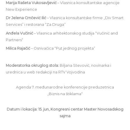
Marija Rašeta Vukosavljević
– Vlasnica konsultantske agencije
New Experience
Dr Jelena Crnčević Ilić
– Vlasnica konsultantske firme „Div Smart
Services” i restorana “Za Druga”
Anđela Vučinić
– Vlasnica arhitektonskog studija “Vučinić and
Partners“
Milica Rajačić
– Osnivačica “Put jednog projekta”
Moderatorka okruglog stola:
Biljana Stevović, novinarka i
urednica u web redakciji na RTV Vojvodina
Agenda 7. međunarodne konferencije preduzetnica
„Biznis na štiklama“
Datum i lokacija: 15. jun, Kongresni centar Master Novosadskog
sajma