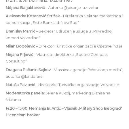
13.40 – 14.20 PRODAJA i MARKETING
Milijana Barjaktarević
– Autorka @pisanje_uz_vetar
Aleksandra Kosanović Strižak
– Direktorka Sektora marketinga i
komunikacija „Erste Bank a.d. Novi Sad“
Branislav Mamić
– Sekretar Udruženja usluga u „Privrednoj
komori Vojvodine“
Milan Bogojević
– Direktor Turističke organizacije Opštine Inđija
Mirjana Prljević
– Vlasnica i direktorka „Square Compass
Consulting“
Dragana Pačanin Sajkov
– Vlasnica agencije “Workshop media”,
autorka @landarars
Nataša Pavlović
– direktorka Turističke organizacije Vojvodine
Moderatorka panela:
Jelena Kukolj, marketing Biznisa na
štiklama
14.20 – 15.00 Nemanja B. Antić – Vlasnik „Military Shop Beograd“
i licencirani broker