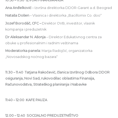
10.50 – 11:30 IZVORI FINANSIRANJA
Ana Anđelković
– Izvršna direktorka DDOR-Garant a.d. Beograd
Nataša Došen
– Vlasnica i direktorka „Bacillomix Co. doo“
Jozef Borodáč, CFC –
Direktor OVB, investitor, vlasnik
kompanija i preduzetnik
Dr Aleksandar N. Ašonja
– Direktor Edukativnog centra za
obuke u profesionalnim i radnim veštinama
Moderatorka panela:
Marija Radojčić, organizatorka
„Novosadskog noćnog bazara“
11.30 – 11.40 Tatjana Rakočević, članica Izvršnog Odbora DDOR
osiguranja, Novi Sad, rukovodilac oblastima Finansija,
Računovodstva, Strateškog planiranja i Nabavke
11:40 – 12:00 KAFE PAUZA
12.00 – 12.40 SOCIJALNO PREDUZETNIŠTVO