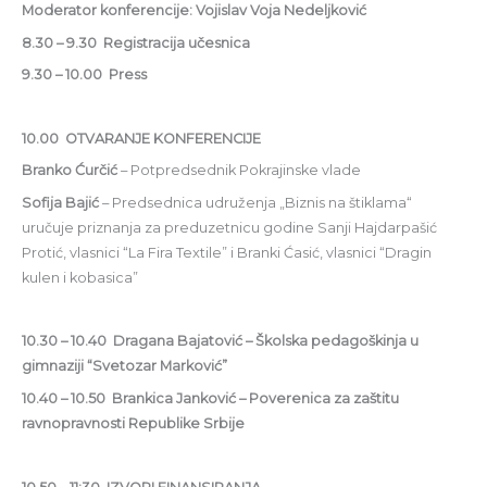
Moderator konferencije: Vojislav Voja Nedeljković
8.30 – 9.30 Registracija učesnica
9.30 – 10.00 Press
10.00 OTVARANJE KONFERENCIJE
Branko Ćurčić
– Potpredsednik Pokrajinske vlade
Sofija Bajić
– Predsednica udruženja „Biznis na štiklama“
uručuje priznanja za preduzetnicu godine Sanji Hajdarpašić
Protić, vlasnici “La Fira Textile” i Branki Ćasić, vlasnici “Dragin
kulen i kobasica”
10.30 – 10.40 Dragana Bajatović – Školska pedagoškinja u
gimnaziji “Svetozar Marković”
10.40 – 10.50 Brankica Janković – Poverenica za zaštitu
ravnopravnosti Republike Srbije