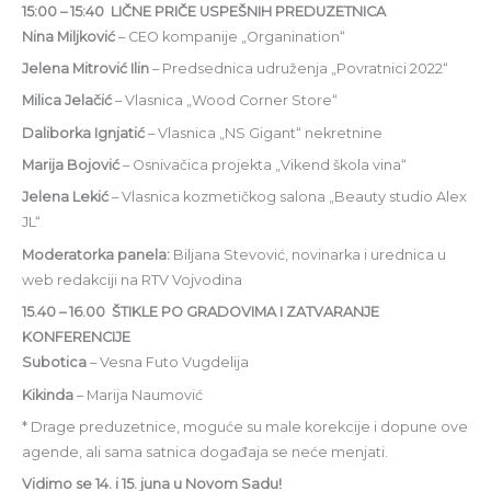
15:00 – 15:40 LIČNE PRIČE USPEŠNIH PREDUZETNICA
Nina Miljković
– CEO kompanije „Organination“
Jelena Mitrović Ilin
– Predsednica udruženja „Povratnici 2022“
Milica Jelačić
– Vlasnica „Wood Corner Store“
Daliborka Ignjatić
– Vlasnica „NS Gigant“ nekretnine
Marija Bojović
– Osnivačica projekta „Vikend škola vina“
Jelena Lekić
– Vlasnica kozmetičkog salona „Beauty studio Alex
JL“
Moderatorka panela:
Biljana Stevović, novinarka i urednica u
web redakciji na RTV Vojvodina
15.40 – 16.00 ŠTIKLE PO GRADOVIMA I ZATVARANJE
KONFERENCIJE
Subotica
– Vesna Futo Vugdelija
Kikinda
– Marija Naumović
* Drage preduzetnice, moguće su male korekcije i dopune ove
agende, ali sama satnica događaja se neće menjati.
Vidimo se 14. i 15. juna u Novom Sadu!