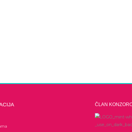
ACIJA
ČLAN KONZORC
ama