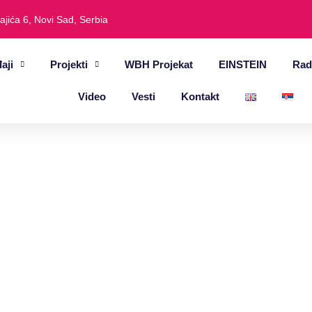
ajića 6, Novi Sad, Serbia
aji
Projekti
WBH Projekat
EINSTEIN
Rad
Video
Vesti
Kontakt