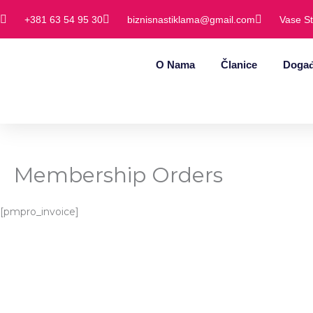
Пређи
+381 63 54 95 30
biznisnastiklama@gmail.com
Vase St
на
садржај
O Nama
Članice
Događ
Membership Orders
[pmpro_invoice]