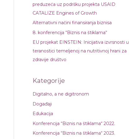
а
preduzeća uz podršku projekta USAID
з
CATALIZE Engines of Growth
а
Alternativni načini finansiranja biznisa
:
8. konferencija “Biznis na štiklama“
EU projekat EINSTEIN: Inicijativa izvrsnosti u
teranostici temeljenoj na nutritivnoj hrani za
zdravije društvo
Kategorije
Digitalno, a ne digitronom
Događaji
Edukacija
Konferencija “Biznis na štiklama“ 2022.
Konferencija “Biznis na štiklama“ 2023.