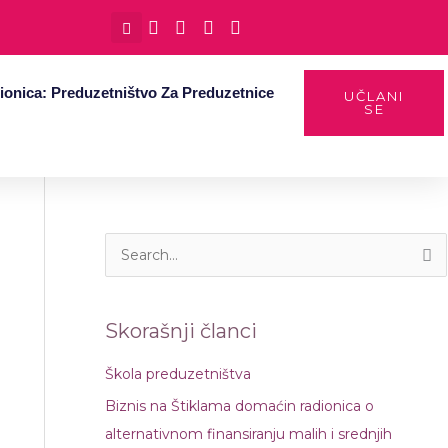
ionica: Preduzetništvo Za Preduzetnice
UČLANI
SE
П
р
е
Skorašnji članci
т
р
Škola preduzetništva
а
Biznis na Štiklama domaćin radionica o
г
alternativnom finansiranju malih i srednjih